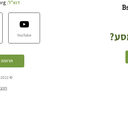
דוא"ל:
org
מסע?
YouTube
תרומה 
© 2022
תקנו